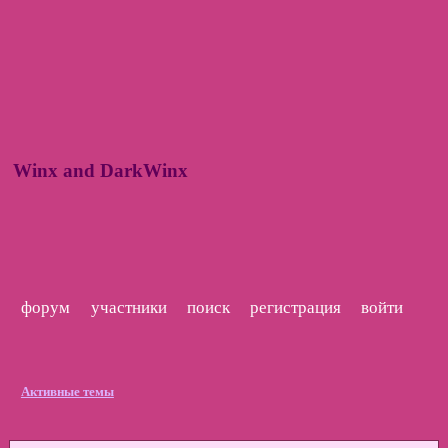
Winx and DarkWinx
форум
участники
поиск
регистрация
войти
Активные темы