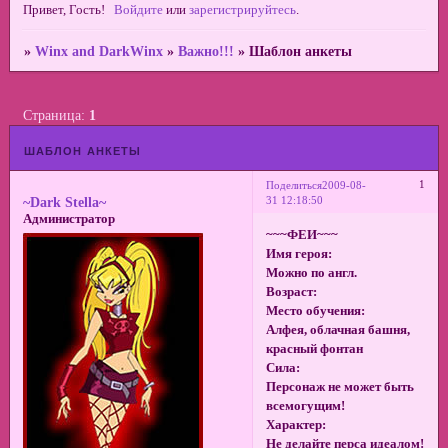
Привет, Гость!
Войдите
или
зарегистрируйтесь
.
»
Winx and DarkWinx
»
Важно!!!
»
Шаблон анкеты
Страница:
1
шаблон анкеты
1
Поделиться
2009-08-
31 12:18:50
~Dark Stella~
Администратор
~~~ФЕИ~~~
Имя героя:
Можно по англ.
Возраст:
Место обучения:
Алфея, облачная башня,
красный фонтан
Сила:
Персонаж не может быть
всемогущим!
Характер:
Не делайте перса идеалом!